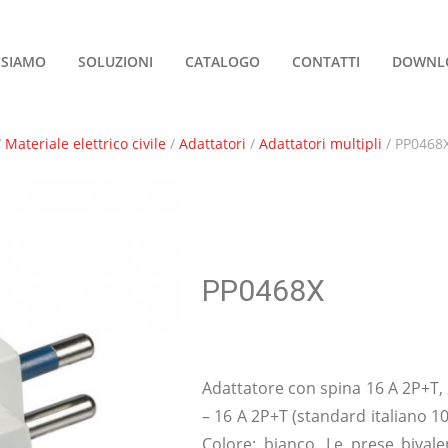
 SIAMO
SOLUZIONI
CATALOGO
CONTATTI
DOWNL
/
Materiale elettrico civile
/
Adattatori
/
Adattatori multipli
/ PP0468
PP0468X
Adattatore con spina 16 A 2P+T, 
– 16 A 2P+T (standard italiano 10
Colore: bianco. Le prese bivale