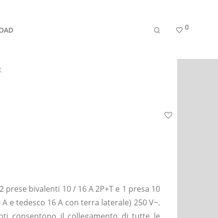
0
OAD
X
2 prese bivalenti 10 / 16 A 2P+T e 1 presa 10
 A e tedesco 16 A con terra laterale) 250 V~.
nti consentono il collegamento di tutte le