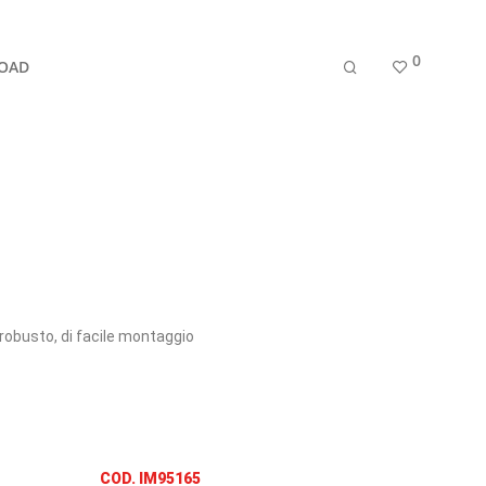
0
OAD
è robusto, di facile montaggio
COD. IM95165