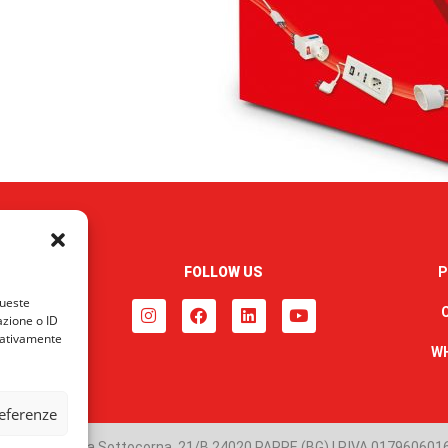
FOLLOW US
P
queste
azione o ID
egativamente
W
referenze
 Pool S.p.A. Via Sottocorna, 21/B 24020 PARRE (BG) | P.IVA 017960601