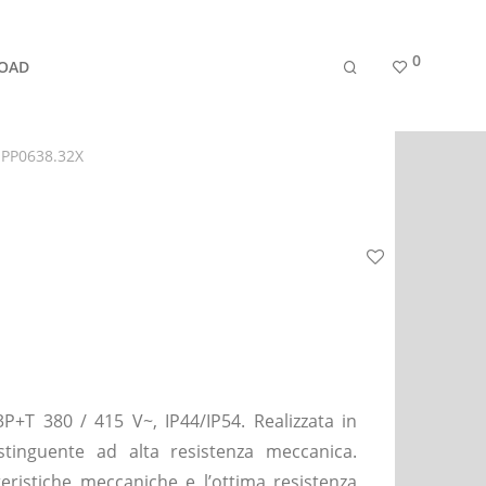
0
OAD
 PP0638.32X
P+T 380 / 415 V~, IP44/IP54. Realizzata in
stinguente ad alta resistenza meccanica.
teristiche meccaniche e l’ottima resistenza