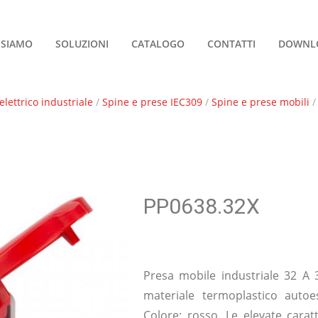
 SIAMO
SOLUZIONI
CATALOGO
CONTATTI
DOWNL
elettrico industriale
/
Spine e prese IEC309
/
Spine e prese mobili
/
PP0638.32X
Presa mobile industriale 32 A 3
materiale termoplastico autoe
Colore: rosso. Le elevate carat