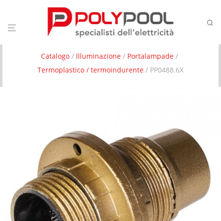
Catalogo
/
Illuminazione
/
Portalampade
/
Termoplastico / termoindurente
/ PP0488.6X