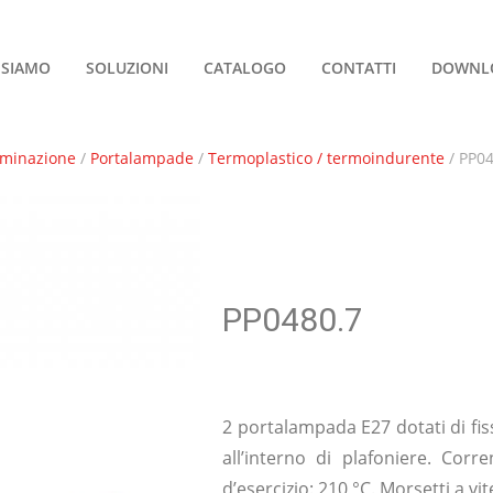
 SIAMO
SOLUZIONI
CATALOGO
CONTATTI
DOWNL
uminazione
/
Portalampade
/
Termoplastico / termoindurente
/ PP04
PP0480.7
2 portalampada E27 dotati di fis
all’interno di plafoniere. Co
d’esercizio: 210 °C. Morsetti a vit