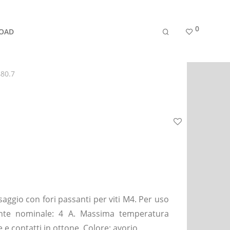
0
OAD
80.7
saggio con fori passanti per viti M4. Per uso
rrente nominale: 4 A. Massima temperatura
e e contatti in ottone. Colore: avorio.