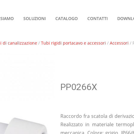
 SIAMO
SOLUZIONI
CATALOGO
CONTATTI
DOWNL
i di canalizzazione
/
Tubi rigidi portacavo e accessori
/
Accessori
/ 
PP0266X
Raccordo fra scatola di derivaz
Realizzato in materiale termop
meccanica. Colore: grigio. IP66/