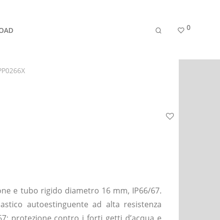
0
OAD
PP0266X
ione e tubo rigido diametro 16 mm, IP66/67.
lastico autoestinguente ad alta resistenza
67: protezione contro i forti getti d’acqua e