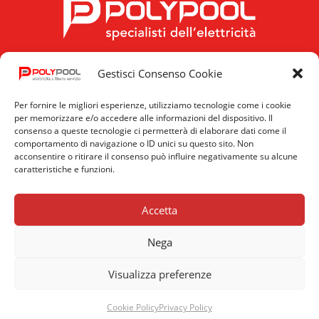
Gestisci Consenso Cookie
FOLLOW US
Per fornire le migliori esperienze, utilizziamo tecnologie come i cookie
per memorizzare e/o accedere alle informazioni del dispositivo. Il
consenso a queste tecnologie ci permetterà di elaborare dati come il
comportamento di navigazione o ID unici su questo sito. Non
acconsentire o ritirare il consenso può influire negativamente su alcune
caratteristiche e funzioni.
Privacy
Cookie
News
Policy
Policy
Accetta
Nega
© 2026 Poly Pool S.p.A. Via Sottocorna, 21/B 24020 PARRE (BG) |
Visualizza preferenze
P.IVA 01796060166
Cookie Policy
Privacy Policy
polypool@polypool.it | tel. 035 4104000 | fax 035 702716