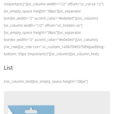
!important;}”][vc_column width=”1/2″ offset=”vc_col-xs-12″]
[vc_empty_space height=”38px”][vc_separator
border_width=”2″ accent_color=”#e0e0e0″][/vc_column]
[vc_column width=”1/2″ offset=”vc_hidden-xs”]
[vc_empty_space height=”38px”][vc_separator
border_width=”2″ accent_color=”#e0e0e0″][/vc_column]
[/vc_row][vc_row css=”.vc_custom_1436709037589{padding-
bottom: 55px !important;}”][vc_column][vc_column_text]
List
[/vc_column_text][vc_empty_space height=”28px”]