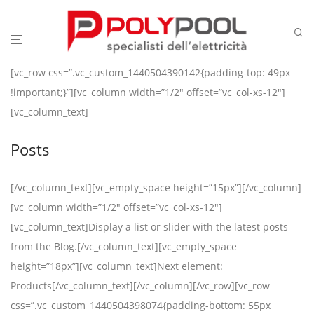
[vc_row css=”.vc_custom_1440504390142{padding-top: 49px
!important;}”][vc_column width=”1/2″ offset=”vc_col-xs-12″]
[vc_column_text]
Posts
[/vc_column_text][vc_empty_space height=”15px”][/vc_column]
[vc_column width=”1/2″ offset=”vc_col-xs-12″]
[vc_column_text]Display a list or slider with the latest posts
from the Blog.[/vc_column_text][vc_empty_space
height=”18px”][vc_column_text]Next element:
Products
[/vc_column_text][/vc_column][/vc_row][vc_row
css=”.vc_custom_1440504398074{padding-bottom: 55px