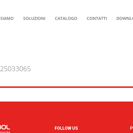
 SIAMO
SOLUZIONI
CATALOGO
CONTATTI
DOWNL
225033065
FOLLOW US
P