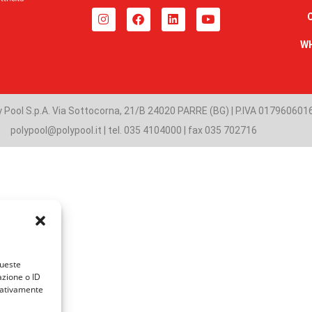
W
 Pool S.p.A. Via Sottocorna, 21/B 24020 PARRE (BG) | P.IVA 017960601
polypool@polypool.it | tel. 035 4104000 | fax 035 702716
queste
azione o ID
egativamente