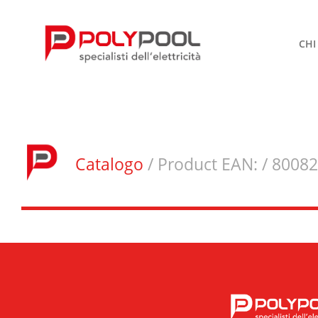
CHI
Catalogo
/ Product EAN: / 8008