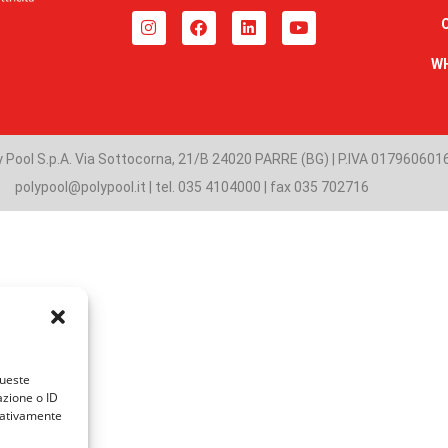
W
 Pool S.p.A. Via Sottocorna, 21/B 24020 PARRE (BG) | P.IVA 017960601
polypool@polypool.it | tel. 035 4104000 | fax 035 702716
queste
azione o ID
egativamente