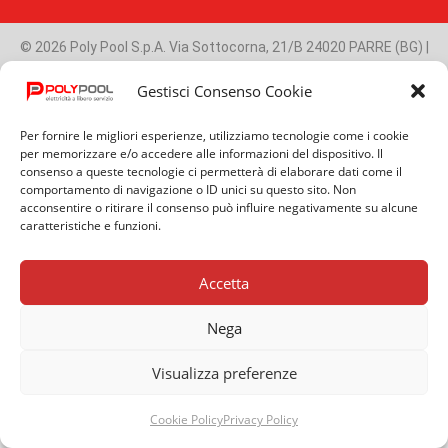
© 2026 Poly Pool S.p.A. Via Sottocorna, 21/B 24020 PARRE (BG) |
P.IVA 01796060166
Gestisci Consenso Cookie
polypool@polypool.it | tel. 035 4104000 | fax 035 702716
Per fornire le migliori esperienze, utilizziamo tecnologie come i cookie
per memorizzare e/o accedere alle informazioni del dispositivo. Il
consenso a queste tecnologie ci permetterà di elaborare dati come il
comportamento di navigazione o ID unici su questo sito. Non
acconsentire o ritirare il consenso può influire negativamente su alcune
caratteristiche e funzioni.
Accetta
Nega
Visualizza preferenze
Cookie Policy
Privacy Policy